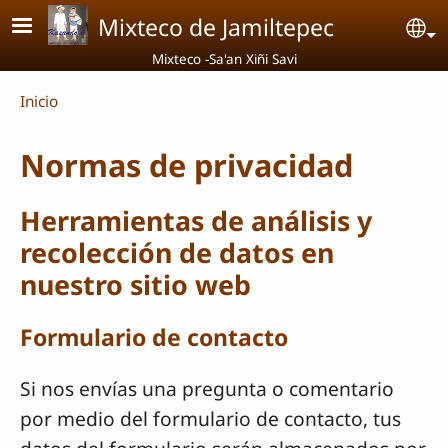
Pasar al contenido principal
Mixteco de Jamiltepec
Se
Mixteco -Sa'an Xiñi Savi
Breadcrumb
Inicio
Normas de privacidad
Herramientas de análisis y
recolección de datos en
nuestro sitio web
Formulario de contacto
Si nos envías una pregunta o comentario
por medio del formulario de contacto, tus