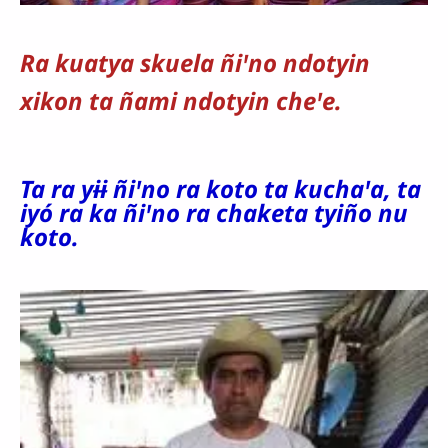
Ra kuatya skuela ñiꞌno ndotyin
x
ikon ta ñami ndotyin cheꞌe.
Ta ra yɨɨ ñiꞌno ra koto ta kuchaꞌa,
ta
iyó ra ka ñiꞌno ra chaketa tyiño nu
koto.