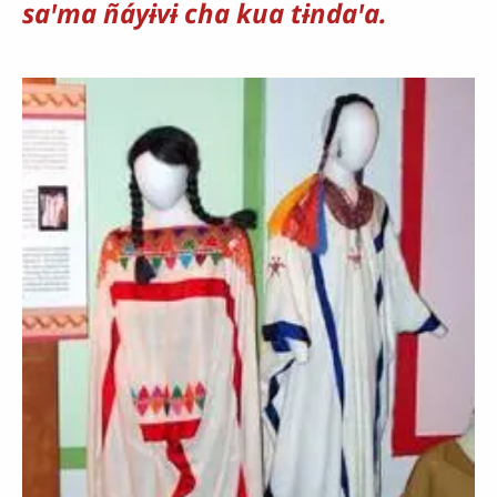
saꞌma ñáyɨvɨ cha kua tɨndaꞌa.