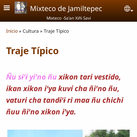
Pasar al contenido principal
Mixteco de Jamiltepec
Se
Mixteco -Sa'an Xiñi Savi
Breadcrumb
Inicio
Cultura
Traje Típico
Traje Típico
Ñu sɨꞌɨ yiꞌno ñu
xikon tari
vestido,
ikan xikon iꞌya kuví cha ñiꞌno ñu,
vaturi cha tandɨꞌɨ ri maa ñu
c
hichi
ñuu ñiꞌno xikon iꞌya.