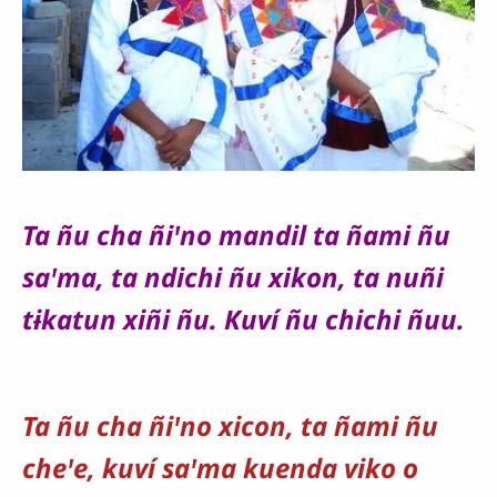
Ta ñu cha ñiꞌno mandil ta ñami ñu
saꞌma,
ta ndichi ñu
xikon,
ta nuñi
tɨkatun xiñi ñu.
Kuví ñu chichi ñuu.
Ta ñu cha ñiꞌno xicon,
ta ñami ñu
cheꞌe,
kuví saꞌma kuenda viko o