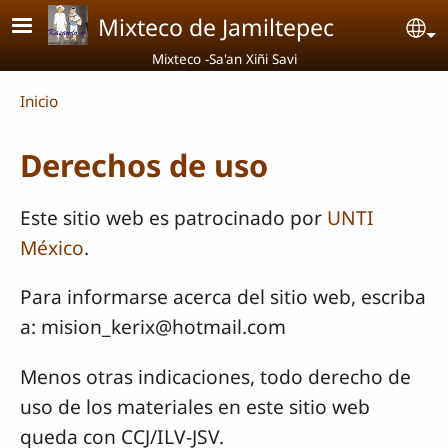
Pasar al contenido principal
Mixteco de Jamiltepec
Se
Mixteco -Sa'an Xiñi Savi
Breadcrumb
Inicio
Derechos de uso
Este sitio web es patrocinado por
UNTI
México
.
Para informarse acerca del sitio web, escriba
a: mision_kerix@hotmail.com
Menos otras indicaciones, todo derecho de
uso de los materiales en este sitio web
queda con CCJ/ILV-JSV.