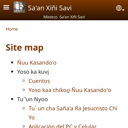
Skip to main content
Sa'an Xiñi Savi
Se
Mixteco -Sa'an Xiñi Savi
Breadcrumb
Home
Site map
Ñuu Kasando'o
Yoso ka kuvi̱
Cuentos
Yoso kaa chikoo̱ Ñuu Kasandoꞌo
Tu´'un Nyoo
Tu´ un cha Saña'a Ra Jesucristo Chi
Yo
Aplicaciòn del PC y Celular