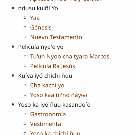
ndusu kuiñi Yo
Yaa
Génesis
Nuevo Testamento
Pelicula nyeꞌe yo
Tu'un Nyoo cha tyara Marcos
Película Ra Jesús
Ku´va iyó chichi ñuu
Cha kachí yo
Yoso kaa ñiꞌno ñáyɨvɨ
Yoso ka iyó ñuu kasando´o
Gastronomìa
Vestimenta
Yoso ka chichi ñuu